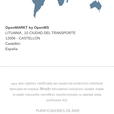
OpenMARKT by OpenMS
LITUANIA , 10 CIUDAD DEL TRANSPORTE
12006 - CASTELLON
Castellón
España
aire
certificada
catalisis
epi
equipo-de-proteccion-individual
agua
filtrado
made-
fabricado-en-espana
fotocatalisis
ionizacion
lavable
in-spain
openair
mascarilla
nanofiltros
nanotecnologia
plata
oa
purificador
tio2
PURIFICADORES DE AIRE