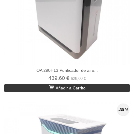
OA 290H13 Purificador de aire...
439,60 €
628,00 €
Añadir a Carrito
-30 %