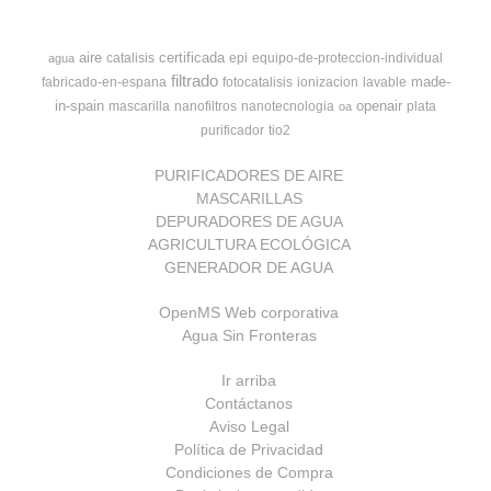
aire
certificada
catalisis
epi
equipo-de-proteccion-individual
agua
filtrado
made-
fabricado-en-espana
fotocatalisis
ionizacion
lavable
in-spain
openair
mascarilla
nanofiltros
nanotecnologia
plata
oa
purificador
tio2
PURIFICADORES DE AIRE
MASCARILLAS
DEPURADORES DE AGUA
AGRICULTURA ECOLÓGICA
GENERADOR DE AGUA
OpenMS Web corporativa
Agua Sin Fronteras
Ir arriba
Contáctanos
Aviso Legal
Política de Privacidad
Condiciones de Compra