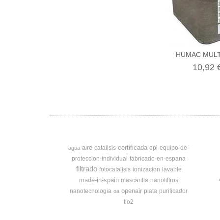
HUMAC MULTI
10,92 
aire
certificada
catalisis
epi
equipo-de-
agua
proteccion-individual
fabricado-en-espana
filtrado
fotocatalisis
ionizacion
lavable
made-in-spain
mascarilla
nanofiltros
openair
nanotecnologia
plata
purificador
oa
tio2