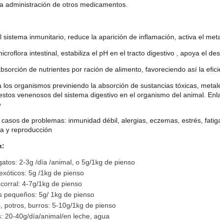
a administración de otros medicamentos.
 sistema inmunitario, reduce la aparición de inflamación, activa el me
icroflora intestinal, estabiliza el pH en el tracto digestivo , apoya el des
bsorción de nutrientes por ración de alimento, favoreciendo así la efici
a los organismos previniendo la absorción de sustancias tóxicas, metal
stos venenosos del sistema digestivo en el organismo del animal. E
e
 casos de problemas: inmunidad débil, alergias, eczemas, estrés, fatiga,
a y reproducción
n:
gatos: 2-3g /día /animal, o 5g/1kg de pienso
exóticos: 5g /1kg de pienso
corral: 4-7g/1kg de pienso
s pequeños: 5g/ 1kg de pienso
, potros, burros: 5-10g/1kg de pienso
: 20-40g/día/animal/en leche, agua