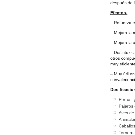
después de l
Efectos
:
– Refuerza el
– Mejora la m
– Mejora la a
– Desintoxic
otros compue
muy eficient
– Muy útil en
convalecenci
Dosificació
Perros, 
Pájaros 
Aves de 
Animale
Caballos
Terneros