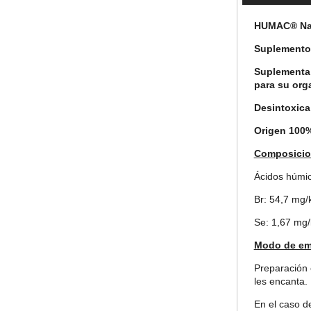
HUMAC® Nat
Suplemento 
Suplementa 
para su org
Desintoxica 
Origen 100%
Composici
Ácidos húmic
Br: 54,7 mg/
Se: 1,67 mg/
Modo de em
Preparación 
les encanta.
En el caso d