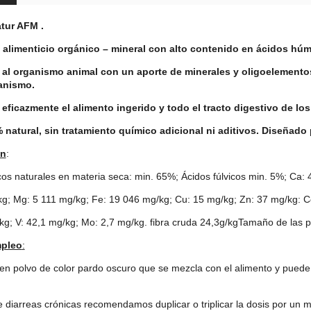
ur AFM .
alimenticio orgánico – mineral con alto contenido en ácidos hú
al organismo animal con un aporte de minerales y oligoelementos
anismo.
eficazmente el alimento ingerido y todo el tracto digestivo de los
 natural, sin tratamiento químico adicional ni aditivos. Diseñado 
on
:
os naturales en materia seca: min. 65%; Ácidos fúlvicos min. 5%; Ca:
kg; Mg: 5 111 mg/kg; Fe: 19 046 mg/kg; Cu: 15 mg/kg; Zn: 37 mg/kg: C
kg; V: 42,1 mg/kg; Mo: 2,7 mg/kg. fibra cruda 24,3g/kgTamaño de las pa
pleo
:
en polvo de color pardo oscuro que se mezcla con el alimento y pued
e diarreas crónicas recomendamos duplicar o triplicar la dosis por un 