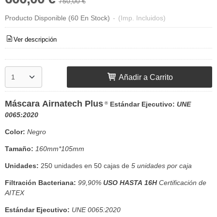
750,00 €
Producto Disponible
(60 En Stock)
-
(Imp. Incluidos)
Ver descripción
Añadir a Carrito
Máscara Airnatech Plus
Estándar Ejecutivo:
UNE
®
0065:2020
Color
:
Negro
Tamaño
:
160mm*105mm
Unidades:
250 unidades en 50 cajas de
5 unidades por caja
Filtración Bacteriana
:
99,90%
USO HASTA 16H
Certificación de
AITEX
Estándar Ejecutivo
:
UNE 0065:2020