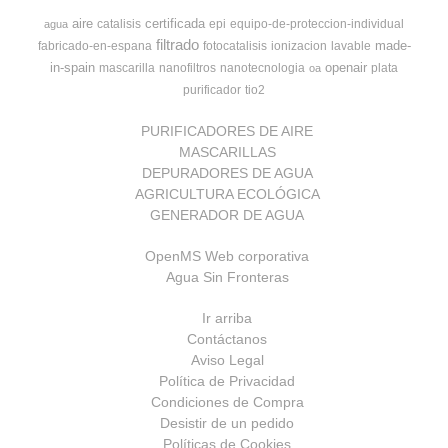
aire
certificada
catalisis
epi
equipo-de-proteccion-individual
agua
filtrado
made-
fabricado-en-espana
fotocatalisis
ionizacion
lavable
in-spain
openair
mascarilla
nanofiltros
nanotecnologia
plata
oa
purificador
tio2
PURIFICADORES DE AIRE
MASCARILLAS
DEPURADORES DE AGUA
AGRICULTURA ECOLÓGICA
GENERADOR DE AGUA
OpenMS Web corporativa
Agua Sin Fronteras
Ir arriba
Contáctanos
Aviso Legal
Política de Privacidad
Condiciones de Compra
Desistir de un pedido
Políticas de Cookies