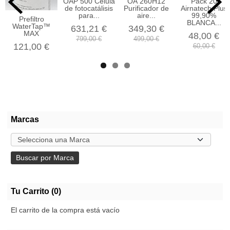
OAP 500 Célula
OA 260H12
Pack 20
de fotocatálisis
Purificador de
Airnatech Plus
para...
aire...
99,90%
Prefiltro
BLANCA...
WaterTap™
631,21 €
349,30 €
MAX
48,00 €
799,00 €
499,00 €
121,00 €
60,00 €
Marcas
Tu Carrito (0)
El carrito de la compra está vacío