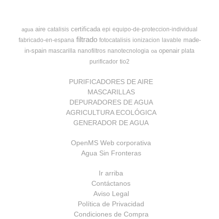
aire
certificada
catalisis
epi
equipo-de-proteccion-individual
agua
filtrado
made-
fabricado-en-espana
fotocatalisis
ionizacion
lavable
in-spain
openair
mascarilla
nanofiltros
nanotecnologia
plata
oa
purificador
tio2
PURIFICADORES DE AIRE
MASCARILLAS
DEPURADORES DE AGUA
AGRICULTURA ECOLÓGICA
GENERADOR DE AGUA
OpenMS Web corporativa
Agua Sin Fronteras
Ir arriba
Contáctanos
Aviso Legal
Política de Privacidad
Condiciones de Compra