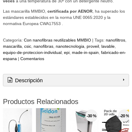
veces
a una temperatura de 30º con un detergente neutro.
Las mascarilla MMBIO,
certificada por AENOR
, ha superado los
estándares establecidos en la norma UNE 0065:2020 y la
normativa Europea CWA17553 .
Categoría:
Con nanofibras reutilizables MMBIO
|
Tags:
nanofiltros
mascarilla
csic
nanofibras
nanotecnologia
proveil
lavable
equipo-de-proteccion-individual
epi
made-in-spain
fabricado-en-
espana
|
Comentarios
Descripción
Productos Relacionados
-30 %
-20 %