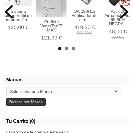
Sistema
OA 290H12
Pack 20
ultraportátil de
Purificador de
Airnatech Plus
depuración...
aire...
99,90%
Prefiltro
NEGRA...
WaterTap™
120,00 €
419,30 €
MAX
48,00 €
599,00 €
121,00 €
60,00 €
Marcas
Tu Carrito (0)
El carrito de la compra está vacío