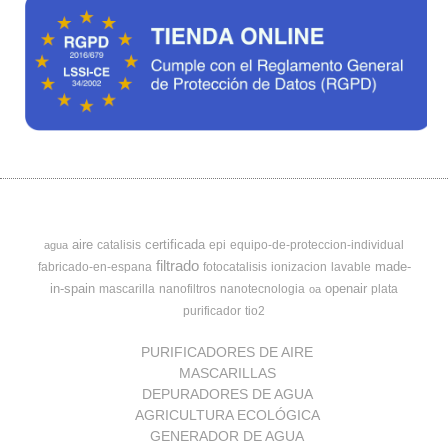
aire
certificada
catalisis
epi
equipo-de-proteccion-individual
agua
filtrado
made-
fabricado-en-espana
fotocatalisis
ionizacion
lavable
in-spain
openair
mascarilla
nanofiltros
nanotecnologia
plata
oa
purificador
tio2
PURIFICADORES DE AIRE
MASCARILLAS
DEPURADORES DE AGUA
AGRICULTURA ECOLÓGICA
GENERADOR DE AGUA