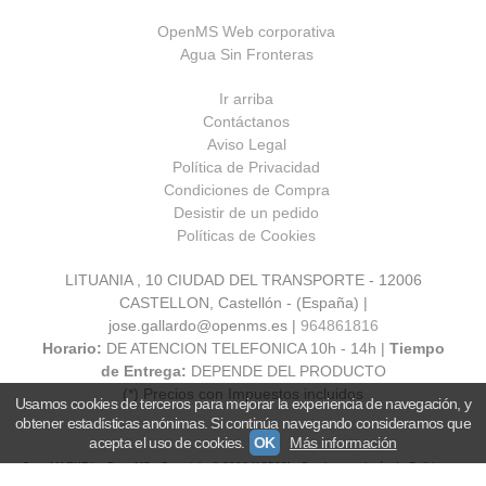
OpenMS Web corporativa
Agua Sin Fronteras
Ir arriba
Contáctanos
Aviso Legal
Política de Privacidad
Condiciones de Compra
Desistir de un pedido
Políticas de Cookies
LITUANIA , 10 CIUDAD DEL TRANSPORTE - 12006
CASTELLON, Castellón - (España) |
jose.gallardo@openms.es |
964861816
Horario:
DE ATENCION TELEFONICA 10h - 14h |
Tiempo
de Entrega:
DEPENDE DEL PRODUCTO
(*) Precios con Impuestos incluidos
Usamos cookies de terceros para mejorar la experiencia de navegación, y
obtener estadísticas anónimas. Si continúa navegando consideramos que
acepta el uso de cookies.
OK
Más información
OpenMARKT by OpenMS
- Copyright © 2026 [15533] - Con la tecnología de Palbin.com