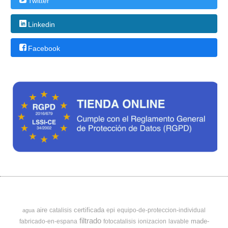
Twitter
Linkedin
Facebook
aire
certificada
catalisis
epi
equipo-de-proteccion-individual
agua
filtrado
made-
fabricado-en-espana
fotocatalisis
ionizacion
lavable