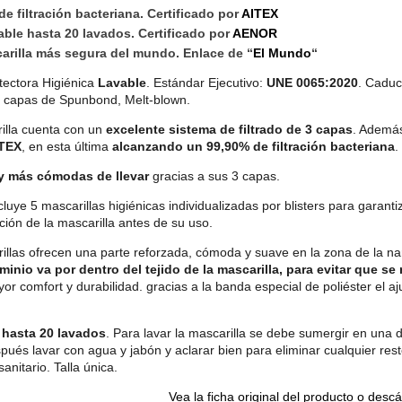
e filtración bacteriana. Certificado por
AITEX
zable hasta 20 lavados. Certificado por
AENOR
arilla más segura del mundo. Enlace de “
El Mundo
“
ectora Higiénica
Lavable
. Estándar Ejecutivo:
UNE 0065:2020
. Caduc
3 capas de Spunbond, Melt-blown.
illa cuenta con un
excelente sistema de filtrado de 3 capas
. Ademá
TEX
, en esta última
alcanzando un 99,90% de filtración bacteriana
.
 y más cómodas de llevar
gracias a sus 3 capas.
luye 5 mascarillas higiénicas individualizadas por blisters para garant
ción de la mascarilla antes de su uso.
illas ofrecen una parte reforzada, cómoda y suave en la zona de la na
minio va por dentro del tejido de la mascarilla, para evitar que 
r comfort y durabilidad. gracias a la banda especial de poliéster el a
e hasta 20 lavados
. Para lavar la mascarilla se debe sumergir en una d
ués lavar con agua y jabón y aclarar bien para eliminar cualquier resto
anitario. Talla única.
Vea la ficha original del producto o desc