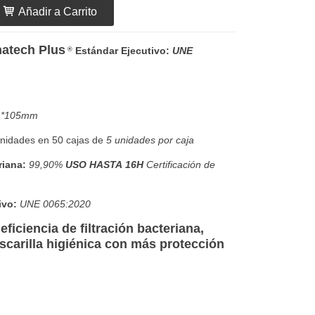
Añadir a Carrito
natech Plus
Estándar Ejecutivo:
UNE
®
*105mm
nidades en 50 cajas de
5 unidades por caja
riana
:
99,90%
USO HASTA 16H
Certificación de
ivo
:
UNE 0065:2020
ficiencia de filtración bacteriana,
scarilla higiénica con más protección
.