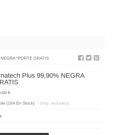
0% NEGRA *PORTE GRATIS
irnatech Plus 99,90% NEGRA
RATIS
,00 €
ble
(164 En Stock)
-
(Imp. Incluidos)
n