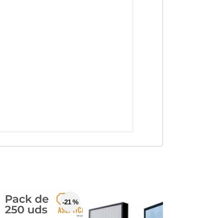
-21 %
-33 %