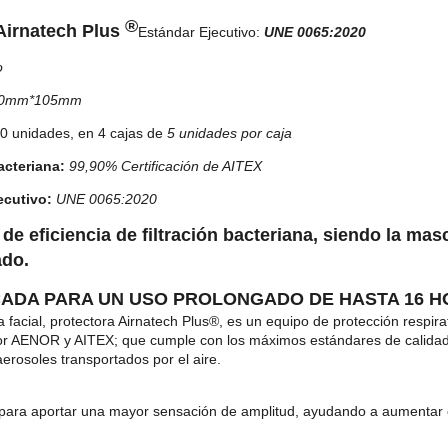
®
Airnatech Plus
Estándar Ejecutivo:
UNE 0065:2020
o
0mm*105mm
0 unidades, en 4 cajas de
5 unidades por caja
acteriana
:
99,90% Certificación de AITEX
ecutivo
:
UNE 0065:2020
de eficiencia de filtración bacteriana, siendo la mas
ado
.
CADA PARA UN USO PROLONGADO DE HASTA 16 
a
f
a
c
i
a
l
,
p
r
o
t
e
c
t
o
r
a
Airnatech
Plus
®
,
e
s
u
n
e
q
u
i
p
o
d
e
p
r
o
t
e
c
c
i
ó
n
r
e
s
p
i
r
a
o
r
A
E
N
O
R
y
A
I
T
E
X
;
q
u
e
c
u
m
p
l
e
c
o
n
l
o
s
m
á
x
i
m
o
s
e
s
t
á
n
d
a
r
e
s
d
e
c
a
l
i
d
a
d
aerosoles
t
r
a
n
s
p
o
r
t
a
do
s
p
o
r
e
l
a
i
r
e
.
p
a
r
a
a
p
o
r
t
a
r
u
n
a
m
a
y
o
r
s
e
n
s
a
c
i
ó
n
d
e
a
m
p
l
i
t
u
d
,
a
y
u
d
a
n
d
o
a
a
u
m
e
n
t
a
r