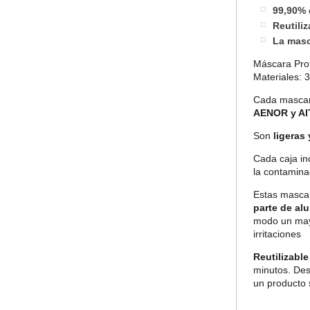
99,90% d
Reutili
La masc
Máscara Prot
Materiales: 
Cada mascar
AENOR y AI
Son
ligeras
Cada caja inc
la contamina
Estas mascar
parte de alu
modo un mayo
irritaciones
Reutilizabl
minutos. Desp
un producto s