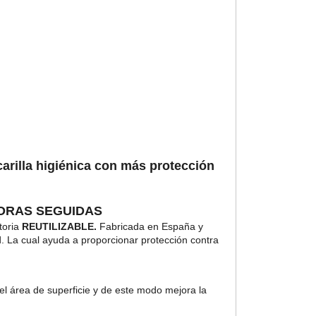
carilla higiénica con más protección
HORAS SEGUIDAS
t
o
r
i
a
R
E
U
T
I
L
I
Z
A
B
L
E.
F
a
b
r
i
c
a
d
a
e
n
E
s
p
a
ñ
a
y
. L
a
c
u
al
a
y
u
d
a
a
p
r
o
p
o
r
c
i
o
n
a
r
p
r
o
t
e
c
c
i
ó
n
c
o
n
t
r
a
e
l
á
r
e
a
d
e
s
u
p
e
r
f
i
c
i
e
y
d
e
e
s
t
e
m
o
d
o
m
e
j
o
r
a
l
a