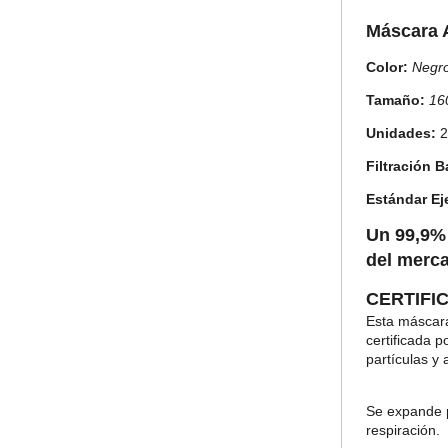
Máscara 
Color
:
Negr
Tamaño
:
16
Unidades:
2
Filtración B
Estándar Ej
Un 99,9% 
del
merc
CERTIFI
E
s
t
a
m
á
s
c
a
r
c
e
r
t
i
f
i
c
a
d
a
p
p
a
r
t
í
c
u
l
a
s y 
S
e
e
x
p
a
n
d
e
r
e
s
p
i
r
a
c
i
ó
n
.