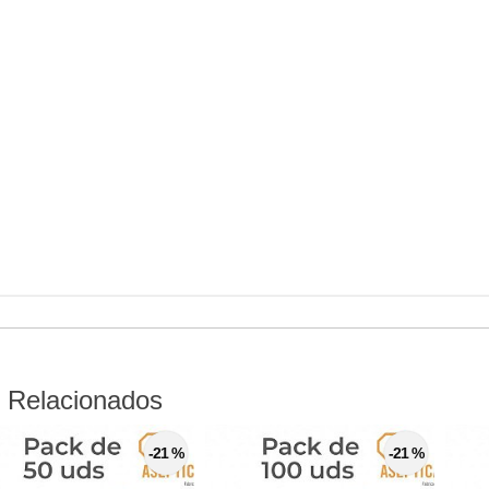
 Relacionados
-21 %
-21 %