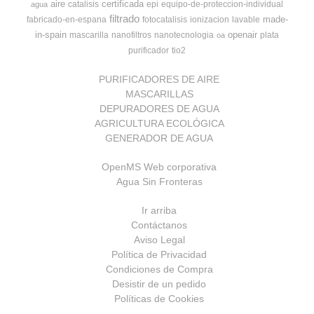
aire
certificada
catalisis
epi
equipo-de-proteccion-individual
agua
filtrado
made-
fabricado-en-espana
fotocatalisis
ionizacion
lavable
in-spain
openair
mascarilla
nanofiltros
nanotecnologia
plata
oa
purificador
tio2
PURIFICADORES DE AIRE
MASCARILLAS
DEPURADORES DE AGUA
AGRICULTURA ECOLÓGICA
GENERADOR DE AGUA
OpenMS Web corporativa
Agua Sin Fronteras
Ir arriba
Contáctanos
Aviso Legal
Política de Privacidad
Condiciones de Compra
Desistir de un pedido
Políticas de Cookies