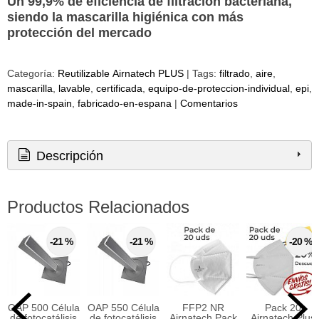
Un 99,9% de eficiencia de filtración
bacteriana
,
siendo la mascarilla higiénica con más
protección del
mercado
Categoría:
Reutilizable Airnatech PLUS
|
Tags:
filtrado
aire
mascarilla
lavable
certificada
equipo-de-proteccion-individual
epi
made-in-spain
fabricado-en-espana
|
Comentarios
Descripción
Productos Relacionados
-21 %
-21 %
-20 %
OAP 500 Célula
OAP 550 Célula
FFP2 NR
Pack 20
de fotocatálisis
de fotocatálisis
Airnatech Pack
Airnatech Plus