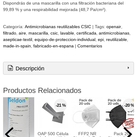
Dispondrás de una mascarilla con una filtración bacteriana del
99,89 % y una respirabilidad mejorada (48,7 Pa/cm²).
Categoría:
Antimicrobianas reutilizables CSIC
|
Tags:
openair
filtrado
aire
mascarilla
csic
lavable
certificada
antimicrobianas
asepticae-textil
equipo-de-proteccion-individual
epi
reutilizable
made-in-spain
fabricado-en-espana
|
Comentarios
Descripción
Productos Relacionados
-21 %
-20 %
OAP 500 Célula
FFP2 NR
Pack 20