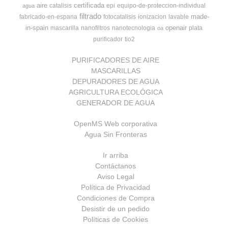
aire
certificada
catalisis
epi
equipo-de-proteccion-individual
agua
filtrado
made-
fabricado-en-espana
fotocatalisis
ionizacion
lavable
in-spain
openair
mascarilla
nanofiltros
nanotecnologia
plata
oa
purificador
tio2
PURIFICADORES DE AIRE
MASCARILLAS
DEPURADORES DE AGUA
AGRICULTURA ECOLÓGICA
GENERADOR DE AGUA
OpenMS Web corporativa
Agua Sin Fronteras
Ir arriba
Contáctanos
Aviso Legal
Política de Privacidad
Condiciones de Compra
Desistir de un pedido
Políticas de Cookies