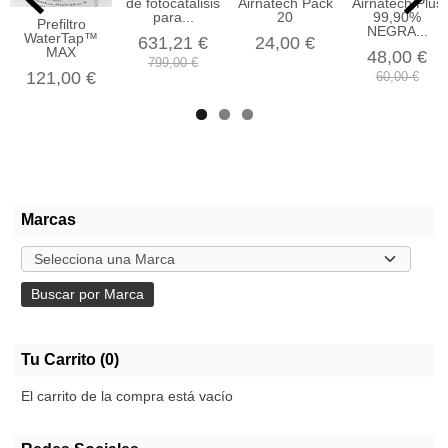
de fotocatálisis
Airnatech Pack
Airnatech Plus
para...
20
99,90%
Prefiltro
NEGRA...
WaterTap™
631,21 €
24,00 €
MAX
48,00 €
799,00 €
121,00 €
60,00 €
Marcas
Tu Carrito (0)
El carrito de la compra está vacío