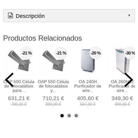
Descripción
Productos Relacionados
-21 %
-21 %
-20 %
-30 %
OAP 500 Célula
OAP 550 Célula
OA 240H
OA 260H12
de fotocatálisis
de fotocatálisis
Purificador de
Purificador de
para...
y...
aire...
aire...
631,21 €
710,21 €
405,60 €
349,30 €
799,00 €
899,00 €
507,00 €
499,00 €