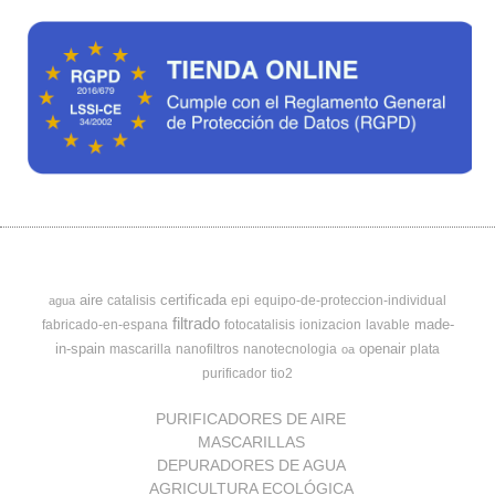
aire
certificada
catalisis
epi
equipo-de-proteccion-individual
agua
filtrado
made-
fabricado-en-espana
fotocatalisis
ionizacion
lavable
in-spain
openair
mascarilla
nanofiltros
nanotecnologia
plata
oa
purificador
tio2
PURIFICADORES DE AIRE
MASCARILLAS
DEPURADORES DE AGUA
AGRICULTURA ECOLÓGICA