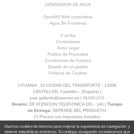
GENERADOR DE AGUA
OpenMS Web corporativa
Agua Sin Fronteras
Ir arriba
Contáctanos
Aviso Legal
Política de Privacidad
Condiciones de Compra
Desistir de un pedido
Políticas de Cookies
LITUANIA , 10 CIUDAD DEL TRANSPORTE - 12006
CASTELLON, Castellón - (España) |
jose.gallardo@openms.es |
964861816
Horario:
DE ATENCION TELEFONICA 10h - 14h |
Tiempo
de Entrega:
DEPENDE DEL PRODUCTO
(*) Precios con Impuestos incluidos
Usamos cookies de terceros para mejorar la experiencia de navegación, y
obtener estadísticas anónimas. Si continúa navegando consideramos que