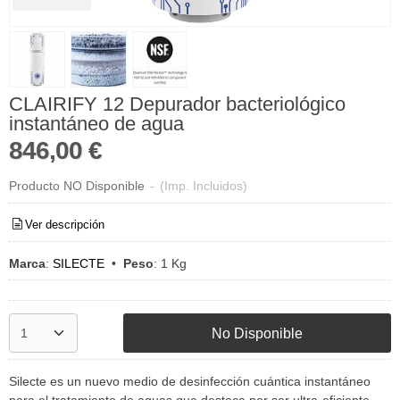
CLAIRIFY 12 Depurador bacteriológico
instantáneo de agua
846,00 €
Producto NO Disponible
-
(Imp. Incluidos)
Ver descripción
Marca
:
SILECTE
•
Peso
:
1 Kg
No Disponible
Silecte es un nuevo medio de desinfección cuántica instantáneo
para el tratamiento de aguas que destaca por ser ultra-eficiente