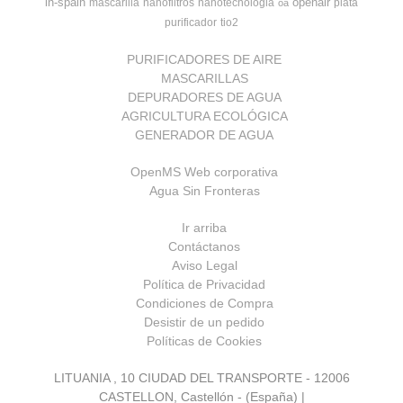
in-spain
openair
mascarilla
nanofiltros
nanotecnologia
plata
oa
purificador
tio2
PURIFICADORES DE AIRE
MASCARILLAS
DEPURADORES DE AGUA
AGRICULTURA ECOLÓGICA
GENERADOR DE AGUA
OpenMS Web corporativa
Agua Sin Fronteras
Ir arriba
Contáctanos
Aviso Legal
Política de Privacidad
Condiciones de Compra
Desistir de un pedido
Políticas de Cookies
LITUANIA , 10 CIUDAD DEL TRANSPORTE - 12006
CASTELLON, Castellón - (España) |